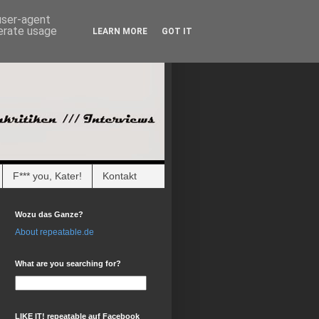
 user-agent
nerate usage
LEARN MORE
GOT IT
F*** you, Kater!
Kontakt
Wozu das Ganze?
About repeatable.de
What are you searching for?
LIKE IT! repeatable auf Facebook