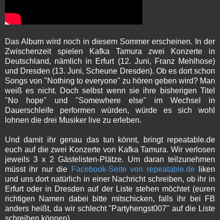
Das Album wird noch in diesem Sommer erscheinen. In der
Zwischenzeit spielen Kafka Tamura zwei Konzerte in
Deutschland, nämlich in Erfurt (12. Juni, Franz Mehlhose)
und Dresden (13. Juni, Scheune Dresden). Ob es dort schon
Songs von "Nothing to everyone" zu hören geben wird? Man
weiß es nicht. Doch selbst wenn sie ihre bisherigen Titel
"No hope" und "Somewhere else" im Wechsel in
Dauerschleife performen würden, würde es sich wohl
lohnen die drei Musiker live zu erleben.
Und damit ihr genau das tun könnt, bringt repeatable.de
euch auf die zwei Konzerte von Kafka Tamura. Wir verlosen
jeweils 3 x 2 Gästelisten-Plätze. Um daran teilzunehmen
müsst ihr nur die
Facebook-Seite von repeatable.de
liken
und uns dort natürlich in einer Nachricht schreiben, ob ihr in
Erfurt oder in Dresden auf der Liste stehen möchtet (
euren
richtigen Namen dabei bitte mitschicken, falls ihr bei FB
anders heißt, da wir schlecht "Partyhengst007" auf die Liste
schreiben können).