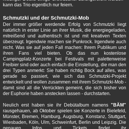
kann das Trio eigentlich nur feiern.
Schmutzki und der Schmutzki-Mob
Der immer größer werdende Erfolg von Schmutzki liegt
natürlich in erster Linie an ihrer Musik, die energiegeladen,
mitreißend und authentisch ist und mit kreativen Texten
überzeugt. Irgendwie machen sie Punkrock. Irgendwie auch
nicht. Was sie auf jeden Fall machen: Ihrem Publikum und
ihren Fans viel bieten. Ob das nun kostenlose
Campingplatz-Konzerte bei Festivals mit palettenweise
Freibier sind oder auch einfach die Einstellung, die man den
drei Typen anmerkt: Sie haben richtig Bock auf alles, was
gerade so passiert, wie sich das Schmutzki-Projekt
entwickelt und wollen zusammen mit ihrem Schmutzki-Mob -
damit sind all die Verrückten gemeint, die sich bisher von
der Euphorie haben anstecken lassen - durchstarten.
Neulich erst haben sie ihr Debütalbum namens
"BÄM"
rausgehauen, ab Oktober spielen sie Konzerte in Bielefeld,
Münster, Bremen, Hamburg, Augsburg, Konstanz, Stuttgart,
Wiesbaden, Köln, Ulm, Schweinfurt, Berlin und Leipzig. Die
genauen Infos und Tickets findet ihr