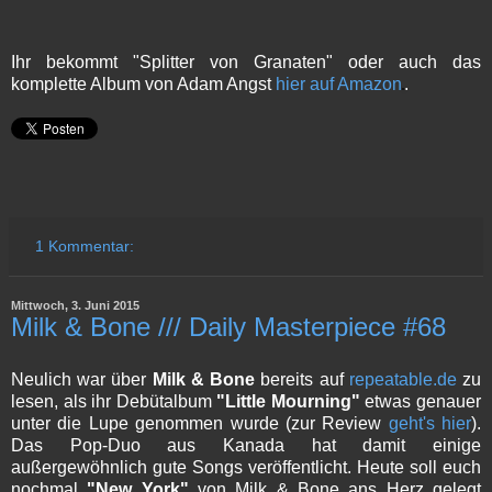
Ihr bekommt "Splitter von Granaten" oder auch das
komplette Album von Adam Angst
hier auf Amazon
.
1 Kommentar:
Mittwoch, 3. Juni 2015
Milk & Bone /// Daily Masterpiece #68
Neulich war über
Milk & Bone
bereits auf
repeatable.de
zu
lesen, als ihr Debütalbum
"Little Mourning"
etwas genauer
unter die Lupe genommen wurde (zur Review
geht's hier
).
Das Pop-Duo aus Kanada hat damit einige
außergewöhnlich gute Songs veröffentlicht. Heute soll euch
nochmal
"New York"
von Milk & Bone ans Herz gelegt