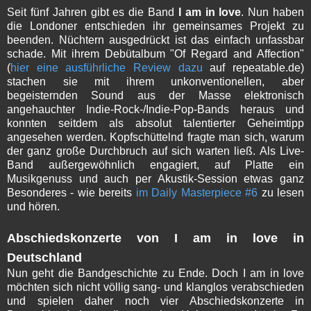
Seit fünf Jahren gibt es die Band
I am in love
. Nun haben
die Londoner entschieden ihr gemeinsames Projekt zu
beenden. Nüchtern ausgedrückt ist das einfach unfassbar
schade. Mit ihrem Debütalbum "Of Regard and Affection"
(
hier eine ausführliche Review dazu
auf repeatable.de)
stachen sie mit ihrem unkonventionellen, aber
begeisternden Sound aus der Masse elektronisch
angehauchter Indie-Rock-/Indie-Pop-Bands heraus und
konnten seitdem als absolut talentierter Geheimtipp
angesehen werden. Kopfschüttelnd fragte man sich, warum
der ganz große Durchbruch auf sich warten ließ. Als Live-
Band außergewöhnlich engagiert, auf Platte ein
Musikgenuss und auch per Akustik-Session etwas ganz
Besonderes - wie bereits
im Daily Masterpiece #6
zu lesen
und hören.
Abschiedskonzerte von I am in love in
Deutschland
Nun geht die Bandgeschichte zu Ende. Doch I am in love
möchten sich nicht völlig sang- und klanglos verabschieden
und spielen daher noch vier Abschiedskonzerte in