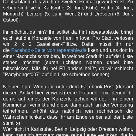
Deutschland, das zu ihrer zweiten Heimat geworden ist. Zu
sehen sind sie in Karlsruhe (3. Juni, Kohi), Berlin (4. Juni,
Monarch), Leipzig (5. Juni, Werk 2) und Dresden (6. Juni,
Ostpol).
Ihr möchtet da hin? Ihr solltet da hin! repeatable.de bringt
euch auf die Konzerte von I am in love. Pro Stadt verlosen
wir 2 x 2 Gästelisten-Plätze. Dafür müsst ihr nur
die
Facebook-Seite von repeatable.de
liken und uns dort in
einer Nachricht schreiben, in welcher Stadt ihr auf der Liste
stehen möchtet (euren richtigen Namen dabei bitte
mitschicken, falls ihr bei FB anders heißt, da wir schlecht
"Partyhengst007" auf die Liste schreiben können).
Kleiner Tipp: Wenn ihr unter dem Facebook-Post (der auf
diesen Artikel hier verweist) eure Freunde - mit denen ihr
gerne auf eines der Konzerte gehen würdet - in einem
Kommentar verlinkt und diese dann auch an der Verlosung
teilnehmen, erhöht das natürlich rein rechnerisch die
Wahrscheinlichkeit, dass ihr am Ende selber auf der Liste
steht. ;-)
Wer nicht in Karlsruhe, Berlin, Leipzig oder Dresden wohnt,
kann natürlich trotzdem gerne seine Leute verlinken, die in